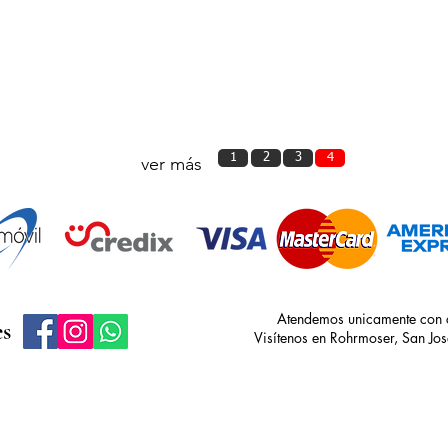
₡
325.000
18k
₡
435.000
1
2
3
4
ver más
Atendemos unicamente con c
es
Visítenos en Rohrmoser, San Jos