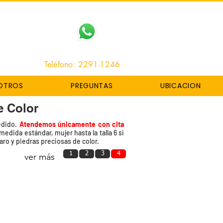
Teléfono: 2291-1246
OTROS
PREGUNTAS
UBICACION
e Color
edido.
Atendemos únicamente con cita
dida estándar, mujer hasta la talla 6 si
aro y piedras preciosas de color.
1
2
3
4
ver más
Anillo Black Spinel
Código
OPN-
865
Black