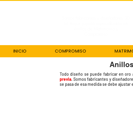
Somos fabricantes y diseñadores 3D
La mejor joyería especializada en
Anillos de Matrimonio y
Compromiso
INICIO
COMPROMISO
MATRIM
Anillo
Todo diseño se puede fabricar en oro a
previa
. Somos fabricantes y diseñadores
se pasa de esa medida se debe ajustar el
Anillo Turmalina Watermelon
Anillo Turma
Código
Código
OPN-
OPN-
861
862
Turmalina
Turmalina