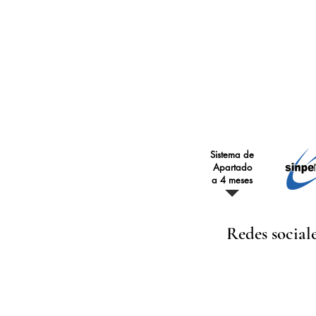
₡
₡
340.000
335.000
18k
18k
₡
₡
460.000
445.000
Sistema de
Apartado
a 4 meses
Redes social