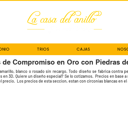
ONIO
TRIOS
CAJAS
NOS
s de Compromiso en Oro con Piedras d
marillo, blanco o rosado sin recargo. Todo diseño se fabrica contra p
 en 3D. Quiere un diseño especial? Se lo cotizamos. Precios en base a me
 precio. Los precios de esta seccion, estan con circonias blancas en el 
lina Watermelon
Anillo Topacio Místico
Anillo Black Spinel
Código
Código
OPN-
OPN-
863
864
Topacio
Black